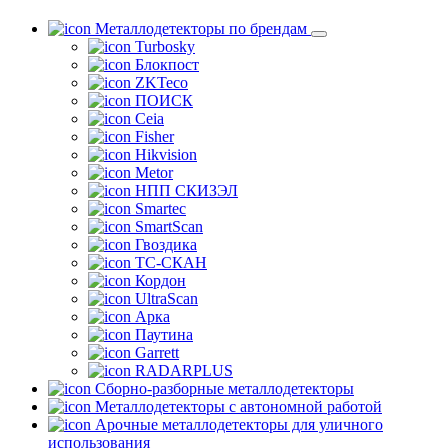
Металлодетекторы по брендам
Turbosky
Блокпост
ZKTeco
ПОИСК
Ceia
Fisher
Hikvision
Metor
НПП СКИЗЭЛ
Smartec
SmartScan
Гвоздика
ТС-СКАН
Кордон
UltraScan
Арка
Паутина
Garrett
RADARPLUS
Сборно-разборные металлодетекторы
Металлодетекторы с автономной работой
Арочные металлодетекторы для уличного
использования