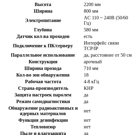
Высота
2200 мм
Ширина
800 мм
AC 110 ~ 240В (50/60
Электропитание
Гц)
Глубина
580 мм
Датчик кол-ва проходов
есть
Интерфейс связи
Подключение к ПК/серверу
TCP/IP
Параллельное использование
да, расстояние от 50 см
Конструкция
арочный
Ширина прохода
710 мм
Кол-во зон обнаружения
18
Рабочая частота
4-8 кГц
Страна-производитель
КНР
Защита настроек паролем
да
Режим самодиагностики
да
Обнаружение радиоактивных и
нет
ядерных материалов
Функция дезинфекции
нет
Тепловизор
нет
Пыле и влагозащита
да